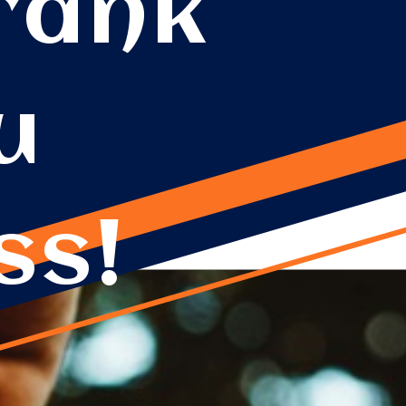
Prank
u
ss!