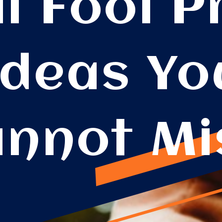
il Fool 
Ideas Yo
nnot Mi