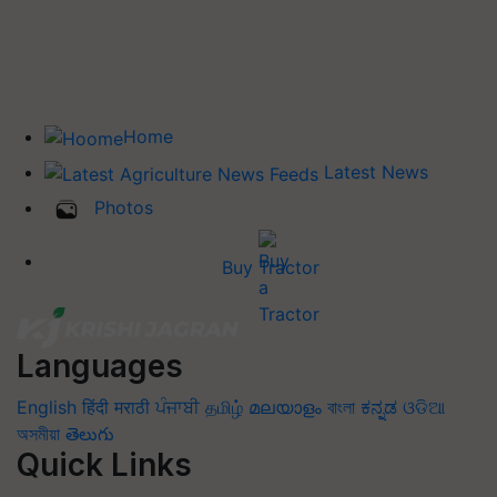
Home
Latest News
Photos
Buy Tractor
Languages
English
हिंदी
मराठी
ਪੰਜਾਬੀ
தமிழ்
മലയാളം
বাংলা
ಕನ್ನಡ
ଓଡିଆ
অসমীয়া
తెలుగు
Quick Links